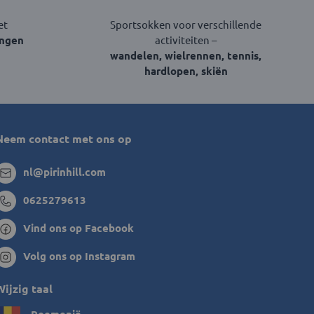
et
Sportsokken voor verschillende
engen
activiteiten –
wandelen, wielrennen, tennis,
hardlopen, skiën
Neem contact met ons op
nl@pirinhill.com
0625279613
Vind ons op Facebook
Volg ons op Instagram
Wijzig taal