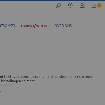
0
RTSOKKEN
HERFST/WINTER
OVER ONS
t heeft vele voordelen: sneller afhandelen, meer dan één
n bestellingen en meer.
N